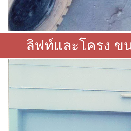
ลิฟท์และโครง ขน