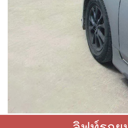
ลิฟท์รถย